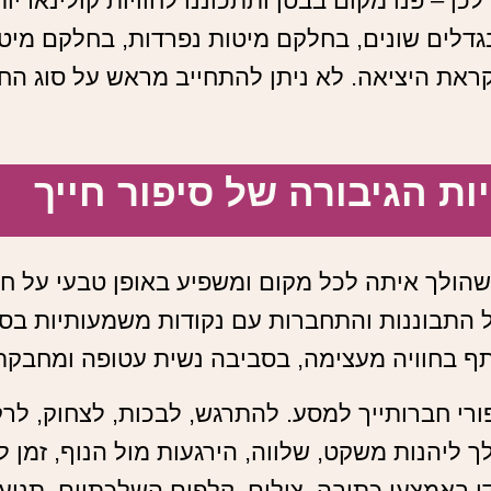
לכן – פנו מקום בבטן ותתכוננו לחוויות קולינאריו
גדלים שונים, בחלקם מיטות נפרדות, בחלקם מיטות
את היציאה. לא ניתן להתחייב מראש על סוג הח
ות הגיבורה של סיפור חייך
שהולך איתה לכל מקום ומשפיע באופן טבעי על חי
 התבוננות והתחברות עם נקודות משמעותיות בסיפ
ף בחוויה מעצימה, בסביבה נשית עטופה ומחבקת
רי חברותייך למסע. להתרגש, לבכות, לצחוק, לרק
 ליהנות משקט, שלווה, הירגעות מול הנוף, זמן ל
 באמצעי כתיבה, צילום, קלפים השלכתיים, תנועה