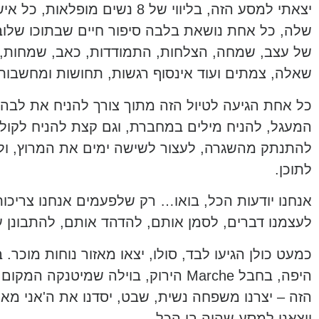
יצאתי למסע הזה, בליווי של 8 נשים מופלאו
שלה, כל אחת נושאת בלבה סיפור חיים שבתוכו שלוב
של עצב, שמחה, הצלחות, התמודדות, כאב, שמחות, ג
שאלה, צמתים ועוד אינסוף רגשות, תחושות ומחשבות
כל אחת הגיעה לטיול הזה מתוך צורך להניח את לבה
המעגל, להניח מילים במחברת, וגם קצת להניח לקול
להתנתק מהשגרה, לעצור לשישה ימים את המרוץ, ול
לתוכן.
אנחנו יודעות הכל, בואו… רק שלפעמים אנחנו צריכות
לעצמנו דברים, לסמן אותם, להדהד אותם, להתבונן על
כמעט כולן הגיעו לבד, סולו, יצאו מאזור נוחות מוכר. 
היפה, בחבל Marche הירוק, בוילה שמיטנקה ה
הזה – יצרנו משפחה נשית, שבט, יסדנו את ה'אני מאמ
ויצאנו למסע שהיה בו הכל.