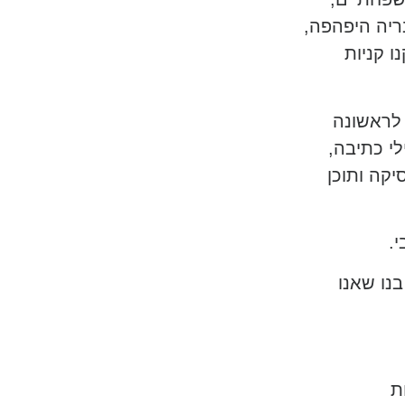
ריה היפהפה,
ו קניות
 לראשונה
י כתיבה,
יקה ותוכן
י.
נו שאנו
ת