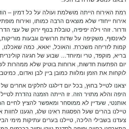
רמת האירוח הייתה מושלמת ועולה על כל דמיון – הו
אירוח ייחודי שלא מוצאים הרבה כמותו, ואירוח מופתי
ודרור. זוהי וילה יפיפיה, טובלת בנוף ירוק של עצי הדר
לאינסוף, משקיפה על שדות חרושים וגבעות מוריקות, 
קמות לזריחה משכרת. והאוכל, יאאא, כמה שאכלנו, ו
בריא, מוקפד, טרי ומיוחד… שבוע של חגיגה קולינרית 
יום הפתעות חדשות, ארוחות בוטיק שלא ממהרות לש
לוקחות את הזמן ומלוות כמובן ביין לבן ואדום, כמיטב
יצאנו לטייל בחוץ, בכל יום דילגנו לחלקים אחרים של
היפה והלא מתויר הזה. זו הייתה הזמנה נהדרת לטייל
אותנטי, שעדיין לא ממוסחר ומאפשר להציץ לחיים המ
טיילנו בהרים שעל הפסגות ראינו שלג, הגענו לחוות אג
צעדנו בשבילי הליכה, טיילנו בערים עתיקות מימי הבינ
התארחנו בחווה יפיפה לסדנת ניוקי וסיור בכרמים המ