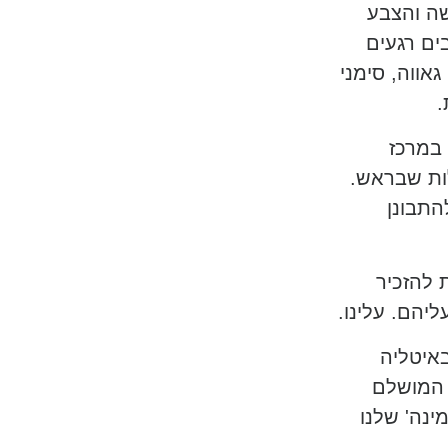
ת, כל אישה והצבע
ים רגעים
אווה, סימני
.
 במרכז
ות שבראש.
התבונן
 להזכיר
יהם. עלינו.
באיטליה
מקום המושלם
ינה' שלנו