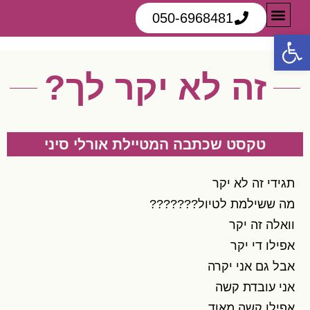
050-6968481
פתח סרגל נגישות
תוכנית-שנתית 2026
ריטריטים וסדנאות
המלצות מהמטיילות
זה לא יקר לך?
טקסט שכתבה המטיילת אורלי סיני
תגידי זה לא יקר
מה ששילמת לטיול???????
וואלה זה יקר
אפילו די יקר
אבל גם אני יקרה
אני עובדת קשה
אפילו קשה מאוד